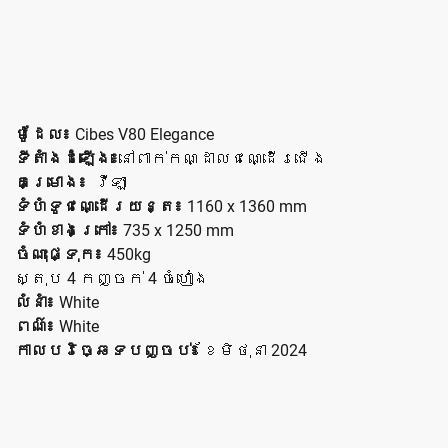
ម៉ូដែល៖
Cibes V80 Elegance
ទីតាំងដំឡើង៖
នៅពាក់កណ្ដាលជណ្ដើរជើង
គម្រោង៖
វីឡា
ទំហំទូជណ្ដើរយន្ត៖
1160 x 1360 mm
ទំហំខាងក្រៅ៖
735 x 1250 mm
ចំណុះផ្ទុក៖
450kg
ស្តុប 4 កញ្ចក់ 4 ចំហៀង
លំនាំ៖
White
ពណ៌៖
White
កាលបរិច្ឆេទបញ្ចប់៖
ខែមិថុនា 2024