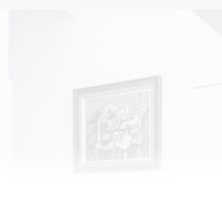
គម្រោងដែលពាក់ព័ន្ធ