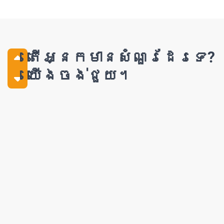
តើអ្នកមានសំណួរដែរទេ?
យើងចង់ជួយ។