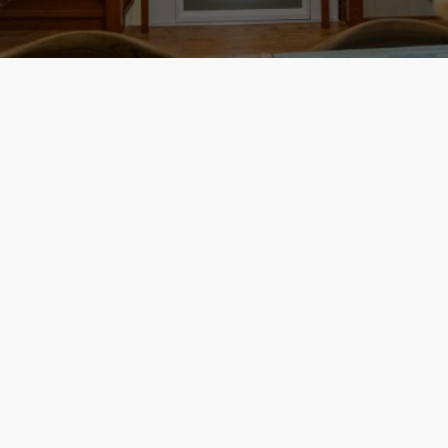
ត៌មានលម្អិតអំពី
្រោង
ដើរយន្តជាទូឃ្លប់