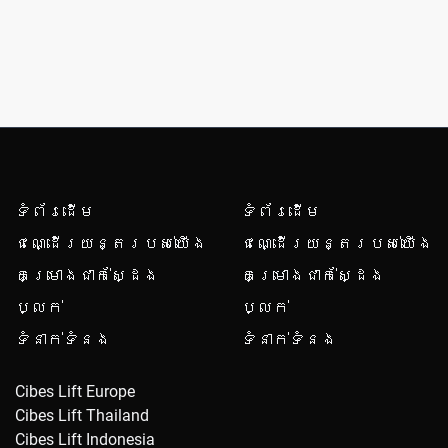
ដាក់បញ្ជូន
ទំព័រដើម
ទំព័រដើម
ជណ្ដើរយន្តរបស់យើង
ជណ្ដើរយន្តរបស់យើង
គម្រោងជាក់ស្ដែង
គម្រោងជាក់ស្ដែង
ប្លក់
ប្លក់
ទំនាក់ទំនង
ទំនាក់ទំនង
Cibes Lift Europe
Cibes Lift Thailand
Cibes Lift Indonesia