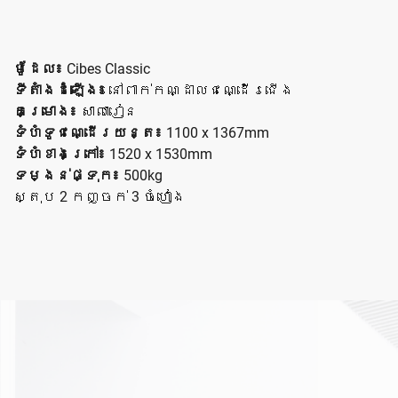
ម៉ូដែល៖
Cibes Classic
ទីតាំងដំឡើង៖
នៅពាក់កណ្ដាលជណ្ដើរជើង
គម្រោង៖
សាលារៀន
ទំហំទូជណ្ដើរយន្ត៖
1100 x 1367mm
ទំហំខាងក្រៅ៖
1520 x 1530mm
ទម្ងន់ផ្ទុក៖
500kg
ស្តុប 2 កញ្ចក់ 3 ចំហៀង
គម្រោងដែលពាក់ព័ន្ធ