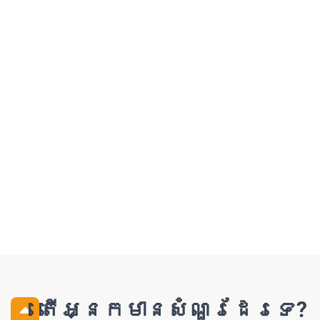
តើអ្នកមានសំណួរដែរទេ?