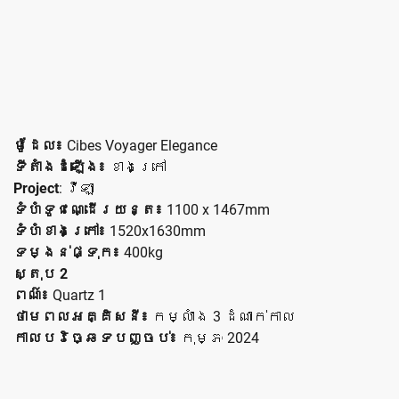
ម៉ូដែល៖
Cibes Voyager Elegance
ទីតាំងដំឡើង៖
ខាងក្រៅ
Project
: វីឡា
ទំហំទូជណ្ដើរយន្ត៖
1100 x 1467mm
ទំហំខាងក្រៅ៖
1520x1630mm
ទម្ងន់ផ្ទុក៖
400kg
ស្តុប 2
ពណ៌៖
Quartz 1
ថាមពលអគ្គិសនី៖
កម្លាំង 3 ដំណាក់កាល
កាលបរិច្ឆេទបញ្ចប់៖
កុម្ភៈ 2024