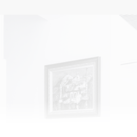
គម្រោងដែលពាក់ព័ន្ធ