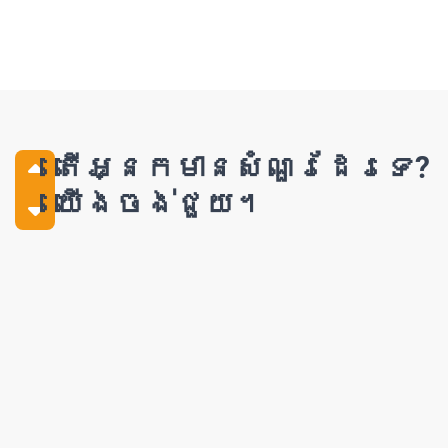
តើអ្នកមានសំណួរដែរទេ?
យើងចង់ជួយ។