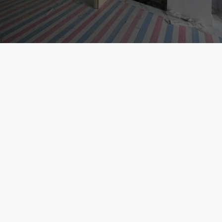
ត៌មានលម្អិតអំពី
្រោង
ដើរយន្តជាទូឃ្លប់