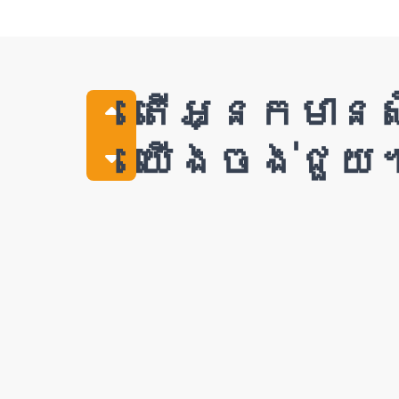
តើអ្នកមានស
យើងចង់ជួយ