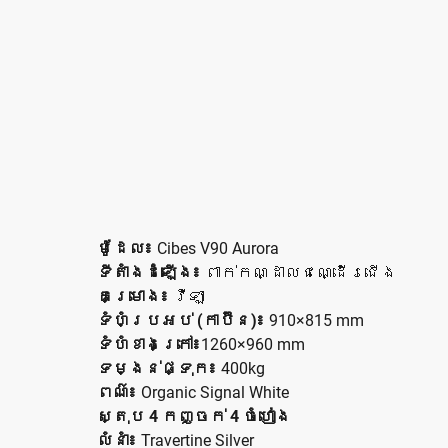
ម៉ូដែល៖
Cibes V90 Aurora
ទីតាំងដំឡើង៖
ពាក់កណ្ដាលជណ្ដើរជើង
គម្រោង៖
វីឡា
ទំហំប្រអប់ (កាប៊ីន)៖
910×815 mm
ទំហំខាងក្រៅ៖
1260×960 mm
ទម្ងន់ផ្ទុក៖
400kg
ពណ៌៖
Organic Signal White
ស្តុប 4 កញ្ចក់ 4 ចំហៀង
លំនាំ៖
Travertine Silver