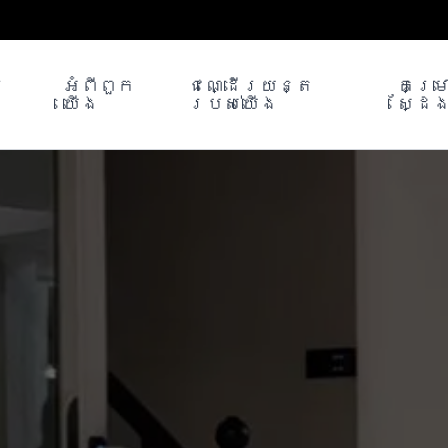
រ
អំពី​ពួក​
ជណ្ដើរយន្ត
គម្រ
យើង
របស់យើង
ស្ដែ