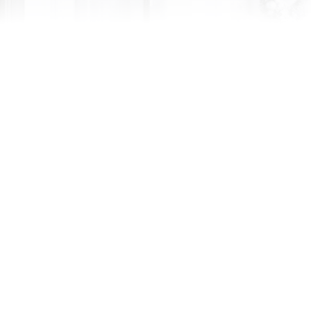
មើលទាំងអស់