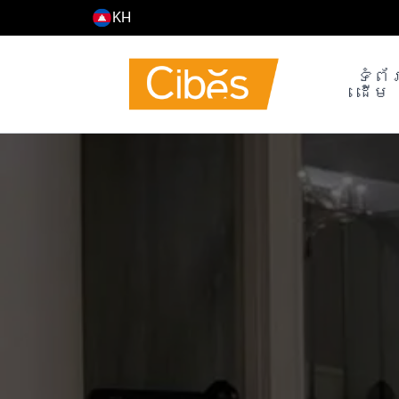
KH
EN
ទំព័
ដើម