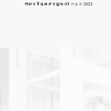
កាលបរិច្ឆេទបញ្ចប់៖
កុម្ភៈ 2023
គម្រោ