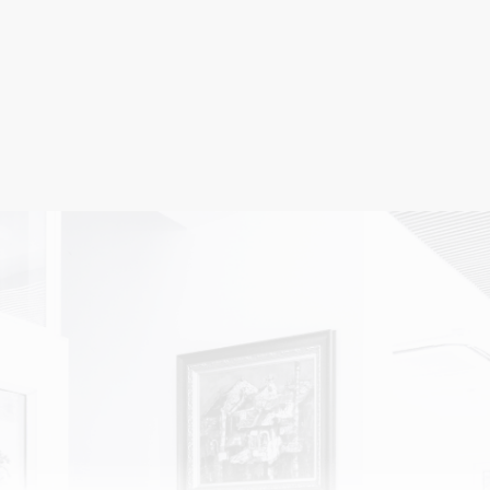
ងដែលពាក់ព័ន្ធ