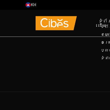
KH
EN
ទំព័
ដើម
ទំព
ជណ្
គម្
ប្ល
ទំន