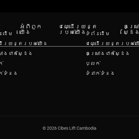
រ
អំពី​ពួក​
ជណ្ដើរយន្ត
គម្រ
យើង
របស់យើង
ស្ដែ
័រដើម
ទំព័រដើម
ដើរយន្តរបស់យើង
ជណ្ដើរយន្តរបស់យ
រោងជាក់ស្ដែង
គម្រោងជាក់ស្ដែង
ក់
ប្លក់
ាក់ទំនង
ទំនាក់ទំនង
© 2026 Cibes Lift Cambodia