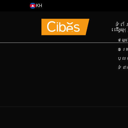
KH
EN
ទំព័
ដើម
ទំព
ជណ្
គម្
ប្ល
ទំន