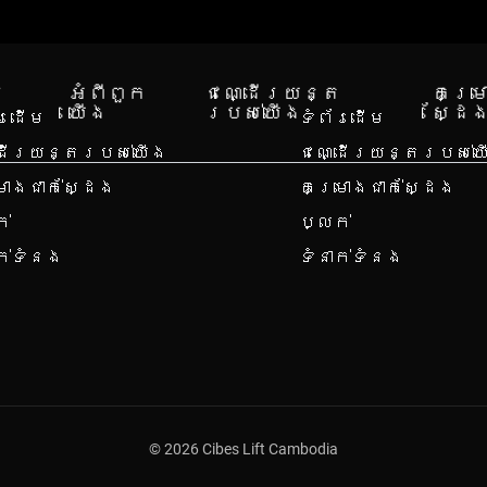
រ
អំពី​ពួក​
ជណ្ដើរយន្ត
គម្រ
យើង
របស់យើង
ស្ដែ
័រដើម
ទំព័រដើម
ដើរយន្តរបស់យើង
ជណ្ដើរយន្តរបស់យ
រោងជាក់ស្ដែង
គម្រោងជាក់ស្ដែង
ក់
ប្លក់
ាក់ទំនង
ទំនាក់ទំនង
© 2026 Cibes Lift Cambodia