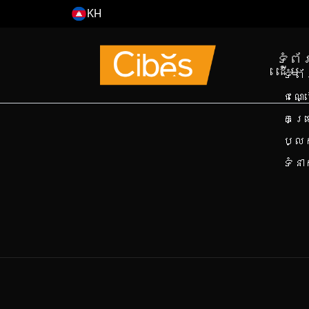
KH
EN
ទំព័
ដើម
ទំព
ជណ្
គម្
ប្ល
ទំន