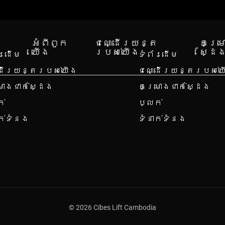
រ
អំពី​ពួក​
ជណ្ដើរយន្ត
គម្រ
យើង
របស់យើង
ស្ដែ
័រដើម
ទំព័រដើម
ដើរយន្តរបស់យើង
ជណ្ដើរយន្តរបស់យ
រោងជាក់ស្ដែង
គម្រោងជាក់ស្ដែង
ក់
ប្លក់
ាក់ទំនង
ទំនាក់ទំនង
© 2026 Cibes Lift Cambodia